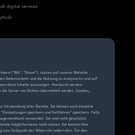
di digital services
yAudi
nern ("Wir", "Unser"), nutzen auf unserer Website
 den Datenverkehr und die Nutzung zu analysieren und auf
hnen diese Inhalte anzuzeigen. Hierdurch werden
die Server von Dritten übermittelt werden. Cookies,
 zur Verwendung aller Dienste. Sie können auch einzelne
f "Einstellungen speichern und fortfahren" speichern. Falls
nagementtool) verwendet. Sie sind nicht gesetzlich
Dienste möglicherweise nicht nutzen. Sie können Ihre
ng zum Zeitpunkt des Widerrufs widerrufen. Für den