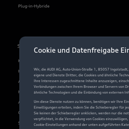
Plug-in-Hybride
Support
Cookie und Datenfreigabe Ei
Kundenservice
Wir, die AUDI AG, Auto-Union-Straße 1, 85057 Ingolstadt
Händlersuche
eigene und Dienste Dritter, die Cookies und ähnliche Tech
Ihre Interessen zugeschnittene Inhalte anzuzeigen, einsc
Audi Code
Verbindungen zwischen Ihrem Browser und Servern von Dri
Häufige Fragen (FAQ)
ähnliche Technologien und die Einbindung von externen In
Um diese Dienste nutzen zu können, benötigen wir Ihre Einw
Audi Online Beratung
Einwilligungen erteilen, indem Sie die Schieberegler für j
Online-Terminvereinbarung
Sie keinen der Schieberegler anklicken, werden nur die no
verpflichtet, in die Verwendung von Cookies einzuwilligen,
Servicekontakt
Cookie-Einstellungen anhand der unten aufgeführten Kateg