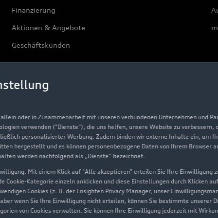
Finanzierung
Au
Aktionen & Angebote
m
Geschäftskunden
Über Audi
nstellung
Unternehmen
, allein oder in Zusammenarbeit mit unseren verbundenen Unternehmen und Part
Karriere
nologien verwenden ("Dienste"), die uns helfen, unsere Website zu verbessern,
hließlich personalisierter Werbung. Zudem binden wir externe Inhalte ein, um I
Investor Relations
tten hergestellt und es können personenbezogene Daten von Ihrem Browser an 
Presse & Media Center
halten werden nachfolgend als „Dienste“ bezeichnet.
illigung. Mit einem Klick auf "Alle akzeptieren" erteilen Sie Ihre Einwilligung
Datenschutz
ede Cookie-Kategorie einzeln anklicken und diese Einstellungen durch Klicken au
Audi erleben
twendigen Cookies (z. B. der Ensighten Privacy Manager, unser Einwilligungsma
 aber wenn Sie Ihre Einwilligung nicht erteilen, können Sie bestimmte unserer 
Newsletter
orien von Cookies verwalten. Sie können Ihre Einwilligung jederzeit mit Wirku