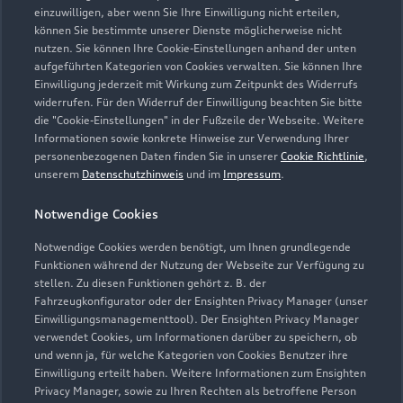
Max-Bronold-Straße 3
einzuwilligen, aber wenn Sie Ihre Einwilligung nicht erteilen,
93326 Abensberg
können Sie bestimmte unserer Dienste möglicherweise nicht
nutzen. Sie können Ihre Cookie-Einstellungen anhand der unten
aufgeführten Kategorien von Cookies verwalten. Sie können Ihre
09443 91040
Einwilligung jederzeit mit Wirkung zum Zeitpunkt des Widerrufs
widerrufen. Für den Widerruf der Einwilligung beachten Sie bitte
info@autohaus-baumer.de
die "Cookie-Einstellungen" in der Fußzeile der Webseite. Weitere
Informationen sowie konkrete Hinweise zur Verwendung Ihrer
personenbezogenen Daten finden Sie in unserer
Cookie Richtlinie
,
Kontaktdaten herunterladen
unserem
Datenschutzhinweis
und im
Impressum
.
Notwendige Cookies
Öffnungszeiten
Notwendige Cookies werden benötigt, um Ihnen grundlegende
Funktionen während der Nutzung der Webseite zur Verfügung zu
stellen. Zu diesen Funktionen gehört z. B. der
Fahrzeugkonfigurator oder der Ensighten Privacy Manager (unser
Service
Einwilligungsmanagementtool). Der Ensighten Privacy Manager
Geschlossen
,
öffnet am
Montag 07:45
verwendet Cookies, um Informationen darüber zu speichern, ob
und wenn ja, für welche Kategorien von Cookies Benutzer ihre
Einwilligung erteilt haben. Weitere Informationen zum Ensighten
Privacy Manager, sowie zu Ihren Rechten als betroffene Person
Montag - Freitag
07:45 - 17:00