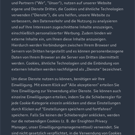
und Partnern ("Wir", "Unser"), nutzen auf unserer Website
eigene und Dienste Dritter, die Cookies und ähnliche Technologien
verwenden ("Dienste"), die uns helfen, unsere Website zu
Autohaus Baumer
verbessern, den Datenverkehr und die Nutzung zu analysieren
und auf Ihre Interessen zugeschnittene Inhalte anzuzeigen,
Abensberg GmbH & Co. KG
einschließlich personalisierter Werbung. Zudem binden wir
externe Inhalte ein, um Ihnen diese Inhalte anzuzeigen.
Servicepartner
e-tron
Hierdurch werden Verbindungen zwischen Ihrem Browser und
Servern von Dritten hergestellt und es können personenbezogene
Daten von Ihrem Browser an die Server von Dritten übermittelt
werden. Cookies, ähnliche Technologien und die Einbindung von
externen Inhalten werden nachfolgend als „Dienste“ bezeichnet.
Um diese Dienste nutzen zu können, benötigen wir Ihre
Einwilligung. Mit einem Klick auf "Alle akzeptieren" erteilen Sie
Ihre Einwilligung zur Verwendung aller Dienste. Sie können auch
einzelne Einwilligungen erteilen, indem Sie die Schieberegler für
jede Cookie-Kategorie einzeln anklicken und diese Einstellungen
durch Klicken auf "Einstellungen speichern und fortfahren"
speichern. Falls Sie keinen der Schieberegler anklicken, werden
nur die notwendigen Cookies (z. B. der Ensighten Privacy
Manager, unser Einwilligungsmanagementtool) verwendet. Sie
sind nicht gesetzlich verpflichtet, in die Verwendung von Cookies